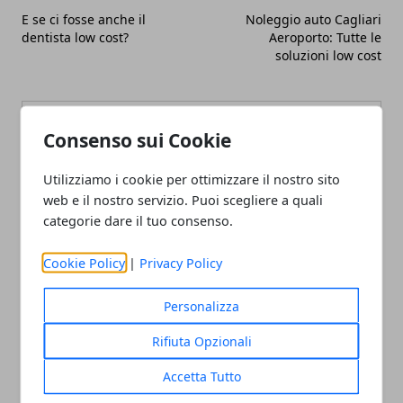
E se ci fosse anche il
Noleggio auto Cagliari
dentista low cost?
Aeroporto: Tutte le
soluzioni low cost
Consenso sui Cookie
Utilizziamo i cookie per ottimizzare il nostro sito
Redazione
web e il nostro servizio. Puoi scegliere a quali
categorie dare il tuo consenso.
Cookie Policy
|
Privacy Policy
Personalizza
Rifiuta Opzionali
ARTICOLI CORRELATI
Accetta Tutto