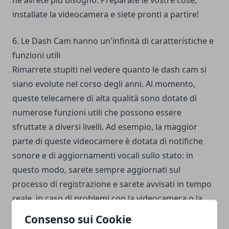
ne avrete più bisogno. Preparate le vostre cose,
installate la videocamera e siete pronti a partire!
6. Le Dash Cam hanno un'infinità di caratteristiche e
funzioni utili
Rimarrete stupiti nel vedere quanto le dash cam si
siano evolute nel corso degli anni. Al momento,
queste telecamere di alta qualità sono dotate di
numerose funzioni utili che possono essere
sfruttate a diversi livelli. Ad esempio, la maggior
parte di queste videocamere è dotata di notifiche
sonore e di aggiornamenti vocali sullo stato: in
questo modo, sarete sempre aggiornati sul
processo di registrazione e sarete avvisati in tempo
reale, in caso di problemi con la videocamera o la
scheda di memoria. Come già accennato, la maggior
Consenso sui Cookie
parte delle dash cam è dotata di un dispositivo GPS