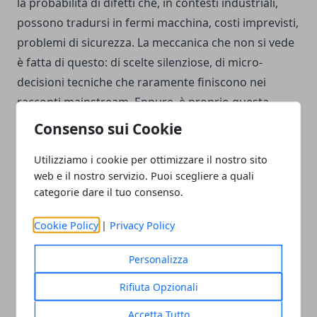
la probabilità di difetti che, in contesti industriali,
possono tradursi in fermi macchina, costi imprevisti,
problemi di sicurezza. La meccanica che non si vede
è fatta di questo: di scelte silenziose, di micro-
decisioni tecniche che raramente finiscono nei
racconti mainstream. Eppure, è proprio questa
trama invisibile a sostenere gran parte degli oggetti
Consenso sui Cookie
che utilizziamo ogni giorno. Una realtà discreta, ma
Utilizziamo i cookie per ottimizzare il nostro sito
tutt’altro che secondaria.
web e il nostro servizio. Puoi scegliere a quali
categorie dare il tuo consenso.
Cookie Policy
|
Privacy Policy
Facebook
Twitter
Whatsapp
Personalizza
Rifiuta Opzionali
Accetta Tutto