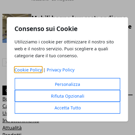
Mobili bagno low cost: andiamo
diretti nel cuore della produzione
Consenso sui Cookie
italiana
Utilizziamo i cookie per ottimizzare il nostro sito
Redazione
- 27 feb 2023
web e il nostro servizio. Puoi scegliere a quali
categorie dare il tuo consenso.
Articolo Successivo
Cookie Policy
|
Privacy Policy
Personalizza
CATEGORIE
Rifiuta Opzionali
Business
Casa
Accetta Tutto
Uncategorized
Intrattenimento
Attualità