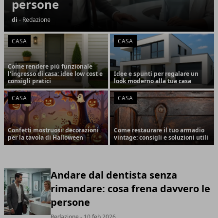
persone
di
- Redazione
CASA
CASA
Come rendere più funzionale
l'ingresso di casa: idee low cost e
Idee e spunti per regalare un
consigli pratici
look moderno alla tua casa
CASA
CASA
Confetti mostruosi: decorazioni
Come restaurare il tuo armadio
per la tavola di Halloween
vintage: consigli e soluzioni utili
Andare dal dentista senza
rimandare: cosa frena davvero le
persone
Redazione
- 10 feb 2026