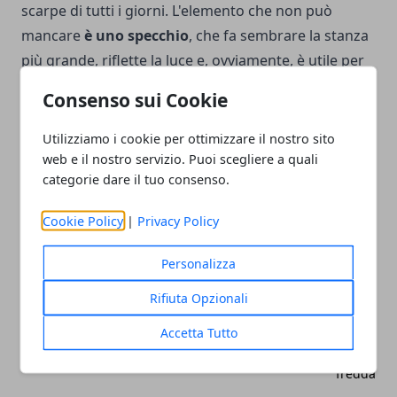
scarpe di tutti i giorni. L'elemento che non può
mancare
è uno specchio
, che
fa sembrare la stanza
più grande
, riflette la luce e, ovviamente, è utile per
darsi un'ultima sistemata ai capelli prima di uscire.
Consenso sui Cookie
Utilizziamo i cookie per ottimizzare il nostro sito
web e il nostro servizio. Puoi scegliere a quali
categorie dare il tuo consenso.
Facebook
Twitter
Whatsapp
Cookie Policy
|
Privacy Policy
Personalizza
Rifiuta Opzionali
Articolo Precedente
Articolo Successivo
Giochi di gruppo che
Serate eleganti: i trend di
Accetta Tutto
funzionano davvero alle
abbigliamento femminile
feste dei bambini
per la prossima stagione
fredda