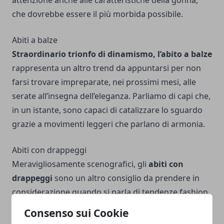
attenzione anche alle caratteristiche della gonna,
che dovrebbe essere il più morbida possibile.
Abiti a balze
Straordinario trionfo di dinamismo, l’abito a balze
rappresenta un altro trend da appuntarsi per non
farsi trovare impreparate, nei prossimi mesi, alle
serate all’insegna dell’eleganza. Parliamo di capi che,
in un istante, sono capaci di catalizzare lo sguardo
grazie a movimenti leggeri che parlano di armonia.
Abiti con drappeggi
Meravigliosamente scenografici, gli
abiti con
drappeggi
sono un altro consiglio da prendere in
considerazione quando si parla di tendenze fashion
ideali per non sfigurare in occasione di una serata
Consenso sui Cookie
elegante. Pure in questo frangente è opportuno