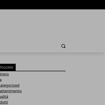
Cerca
TEGORIE
iness
a
ategorized
rattenimento
alità
dotti