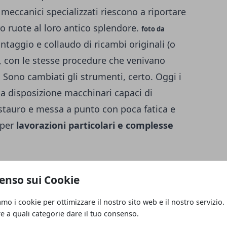
o meccanici specializzati riescono a riportare
ro ruote al loro antico splendore.
foto da
taggio e collaudo di ricambi originali (o
ok, con le stesse procedure che venivano
. Sono cambiati gli strumenti, certo. Oggi i
 a disposizione macchinari capaci di
restauro e messa a punto con poca fatica e
 per
lavorazioni particolari e complesse
enso sui Cookie
 degli impianti di accensione
zzeria e parti metalliche
amo i cookie per ottimizzare il nostro sito web e il nostro servizio.
re a quali categorie dare il tuo consenso.