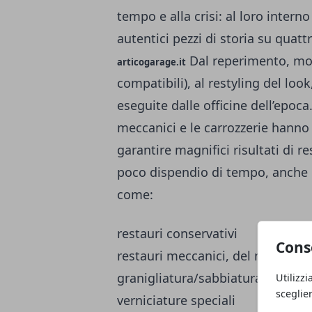
tempo e alla crisi: al loro intern
autentici pezzi di storia su quatt
Dal reperimento, mon
articogarage.it
compatibili), al restyling del lo
eseguite dalle officine dell’epoca
meccanici e le carrozzerie hanno
garantire magnifici risultati di 
poco dispendio di tempo, anche
come:
restauri conservativi
Cons
restauri meccanici, del motore e
granigliatura/sabbiatura di carro
Utilizzi
sceglie
verniciature speciali