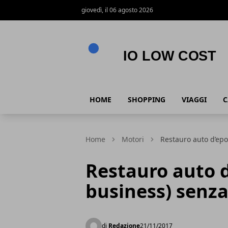
giovedì, il 06 agosto 2026
Io Low Cost
HOME
SHOPPING
VIAGGI
C
Home
Motori
Restauro auto d’ep
Restauro auto d
business) senz
di
Redazione
21/11/2017