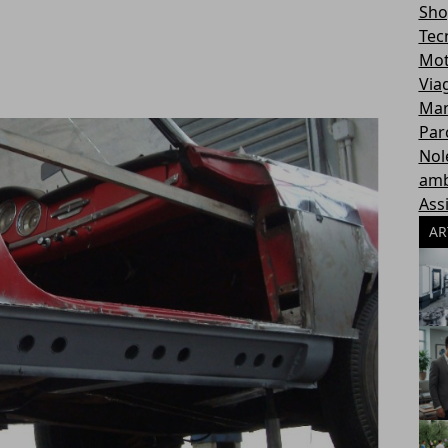
Sho
Tec
Mot
Via
Man
Par
Nol
amb
Ass
AR