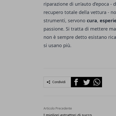
riparazione di un’auto d’epoca - d
recupero totale della vettura - non
strumenti, servono
cura
,
esperi
passione. Si tratta di mettere mano
non è sempre detto esistano ric
si usano più.
Facebook
Twitter
Whatsapp
Condividi
Articolo Precedente
I migliori estrattori di succo