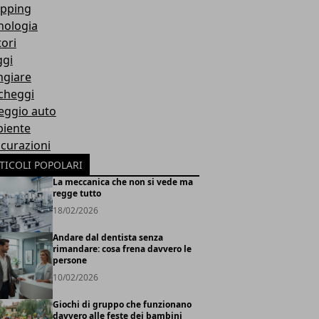
pping
nologia
ori
ggi
giare
cheggi
eggio auto
iente
icurazioni
TICOLI POPOLARI
La meccanica che non si vede ma
regge tutto
18/02/2026
Andare dal dentista senza
rimandare: cosa frena davvero le
persone
10/02/2026
Giochi di gruppo che funzionano
davvero alle feste dei bambini