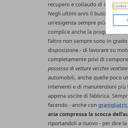
recupero e collaudo di ricambi ra
Cookie 
Negli ultimi anni il business del
un'esigenza sempre più sentita. 
complice anche la progressiva dim
l’altro non sempre sono in grado
disposizione - di lavorare su mot
completamente privi di componen
possesso di vetture vecchie vent’an
automobili, anche quelle poco ut
interventi e di manutenzioni più f
appena uscite di fabbrica. Sempre
facendo - anche con
granigliatric
aria compressa la scocca dell’a
riportandoli a nuovo - per dire l