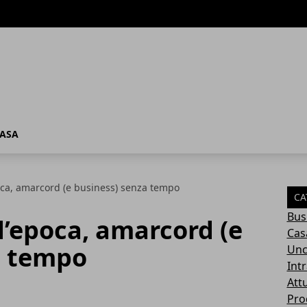
ASA
oca, amarcord (e business) senza tempo
CA
Bus
’epoca, amarcord (e
Cas
a tempo
Unc
Int
Attu
Pro