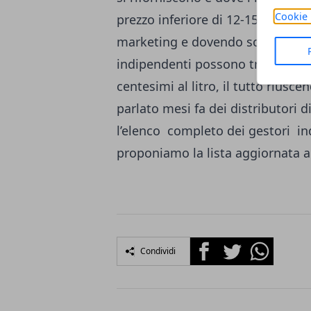
Cookie 
prezzo inferiore di 12-15 centesim
marketing e dovendo sostenere p
indipendenti possono tranquillam
centesimi al litro, il tutto rius
parlato mesi fa dei distributori
l’elenco completo dei gestori in
proponiamo la lista aggiornata a
Facebook
Twitter
Whatsapp
Condividi