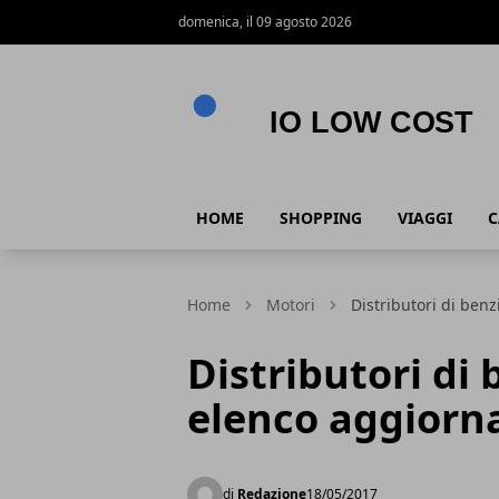
domenica, il 09 agosto 2026
Io Low Cost
HOME
SHOPPING
VIAGGI
C
Home
Motori
Distributori di ben
Distributori di
elenco aggiorn
di
Redazione
18/05/2017