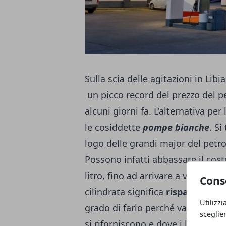
Sulla scia delle agitazioni in Libi
un picco record del prezzo del pe
alcuni giorni fa. L’alternativa per
le cosiddette
pompe bianche
. Si
logo delle grandi major del petrol
Possono infatti abbassare il cost
litro, fino ad arrivare a volte a 
Cons
cilindrata significa
risparmiare d
Utilizzi
grado di farlo perché vanno a com
sceglie
si riforniscono e dove i listini 