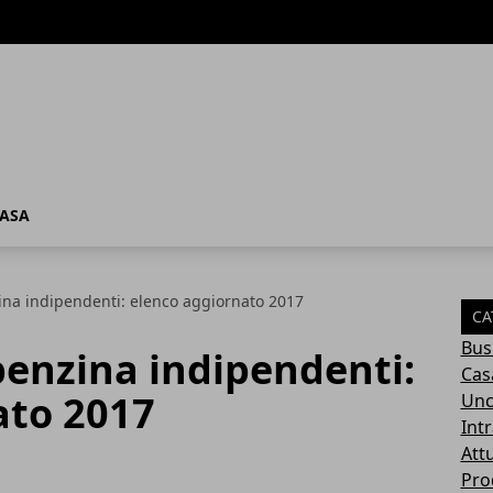
ASA
zina indipendenti: elenco aggiornato 2017
CA
Bus
 benzina indipendenti:
Cas
ato 2017
Unc
Int
Attu
Pro