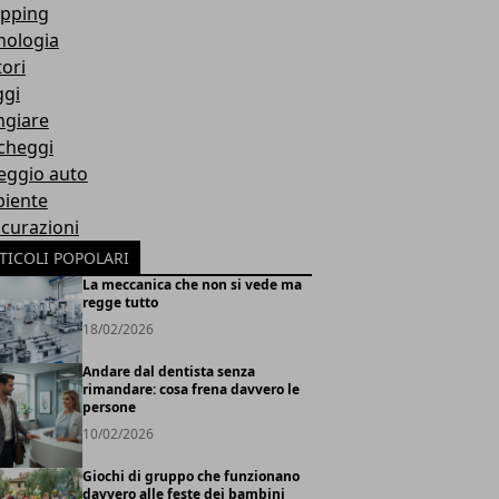
pping
nologia
ori
ggi
giare
cheggi
eggio auto
iente
icurazioni
TICOLI POPOLARI
La meccanica che non si vede ma
regge tutto
18/02/2026
Andare dal dentista senza
rimandare: cosa frena davvero le
persone
10/02/2026
Giochi di gruppo che funzionano
davvero alle feste dei bambini