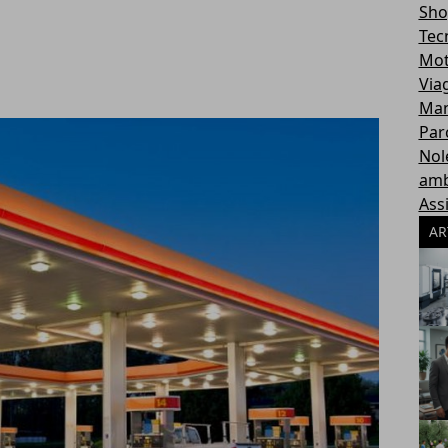
Sho
Tec
Mot
Via
Man
Par
Nol
amb
Ass
AR