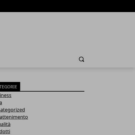
Cerca
TEGORIE
iness
a
ategorized
rattenimento
alità
dotti