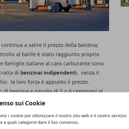
a continua a salire il prezzo della benzina;
trolio al barile è stato raggiunto proprio
 le famiglie italiane al caro carburante sono
 tratta di
benzinai indipendenti
, senza il
io: la loro forza è appunto il prezzo.
o di benzina e gasolio di 5 o 6 centesimi al
10 centesimi che per un’auto di media
enso sui Cookie
ai 3 ai 6 euro ad ogni pieno
. Sono in
amo i cookie per ottimizzare il nostro sito web e il nostro servizio.
prare il carburante all’ingrosso dove tutti
re a quali categorie dare il tuo consenso.
propongono la benzina e il gasolio ad un