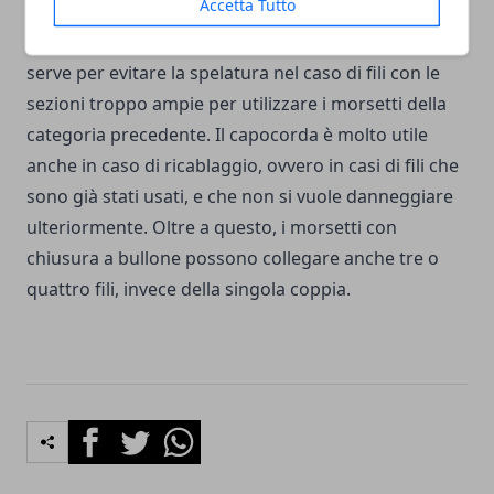
Accetta Tutto
componenti sono pensate per funzionare con un
anello meccanico detto capocorda. Questo anello
serve per evitare la spelatura nel caso di fili con le
sezioni troppo ampie per utilizzare i morsetti della
categoria precedente. Il capocorda è molto utile
anche in caso di ricablaggio, ovvero in casi di fili che
sono già stati usati, e che non si vuole danneggiare
ulteriormente. Oltre a questo, i morsetti con
chiusura a bullone possono collegare anche tre o
quattro fili, invece della singola coppia.
Facebook
Twitter
Whatsapp