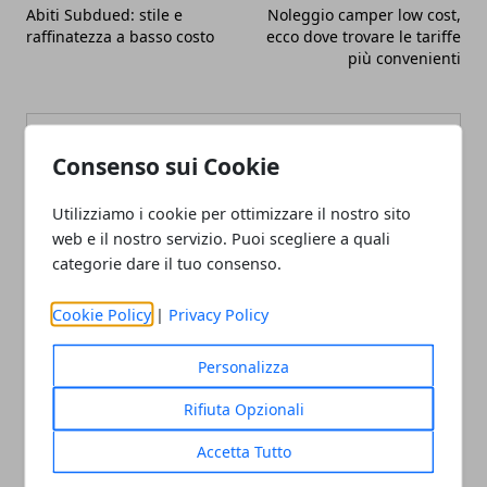
Abiti Subdued: stile e
Noleggio camper low cost,
raffinatezza a basso costo
ecco dove trovare le tariffe
più convenienti
Consenso sui Cookie
Utilizziamo i cookie per ottimizzare il nostro sito
Redazione
web e il nostro servizio. Puoi scegliere a quali
categorie dare il tuo consenso.
Cookie Policy
|
Privacy Policy
Personalizza
Rifiuta Opzionali
ARTICOLI CORRELATI
Accetta Tutto